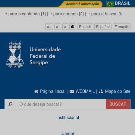
BRASIL
Ir para o conteúdo [1]
|
Ir para o menu [2]
|
Ir para a busca [3]
a+
a-
a
English
Español
Français
Página Inicial
|
WEBMAIL
|
Mapa do Site
Institucional
Campi